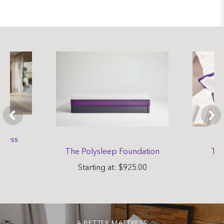
tress
The Polysleep Foundation
The
.00
Starting at: $925.00
St
A BETTER MATTRESS