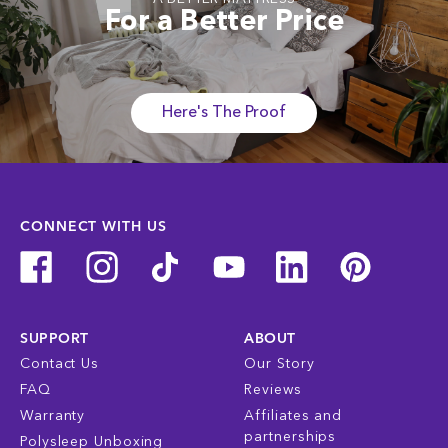
For a Better Price
Here's The Proof
CONNECT WITH US
SUPPORT
ABOUT
Contact Us
Our Story
FAQ
Reviews
Warranty
Affiliates and
partnerships
Polysleep Unboxing