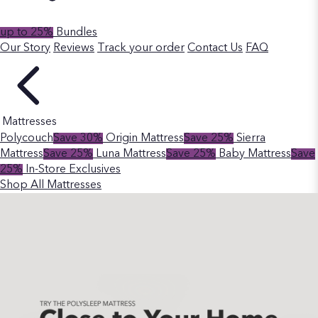
up to 25%
Bundles
Our Story
Reviews
Track your order
Contact Us
FAQ
Mattresses
Polycouch
Save 30%
Origin Mattress
Save 25%
Sierra
Mattress
Save 25%
Luna Mattress
Save 25%
Baby Mattress
Save
25%
In-Store Exclusives
Shop All Mattresses