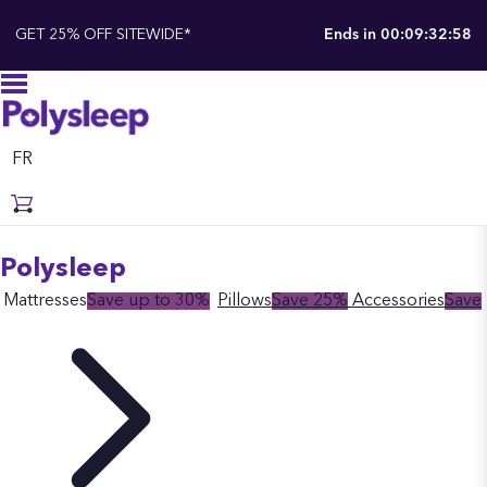
GET 25% OFF SITEWIDE*
Ends in
00:09:32:57
FR
Polysleep
Mattresses
Save up to 30%
Pillows
Save 25%
Accessories
Save