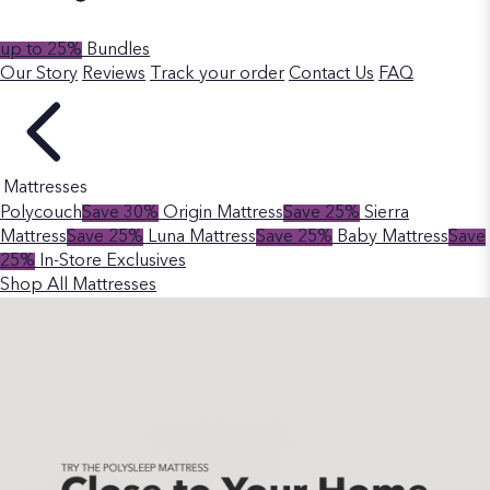
up to 25%
Bundles
Our Story
Reviews
Track your order
Contact Us
FAQ
Mattresses
Polycouch
Save 30%
Origin Mattress
Save 25%
Sierra
Mattress
Save 25%
Luna Mattress
Save 25%
Baby Mattress
Save
25%
In-Store Exclusives
Shop All Mattresses