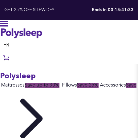
GET 25% OFF SITEWIDE*
Ends in
00:15:41:32
FR
Polysleep
Mattresses
Save up to 30%
Pillows
Save 25%
Accessories
Save