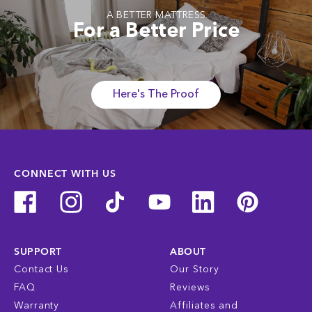
A BETTER MATTRESS
For a Better Price
Here's The Proof
CONNECT WITH US
SUPPORT
ABOUT
Contact Us
Our Story
FAQ
Reviews
Warranty
Affiliates and