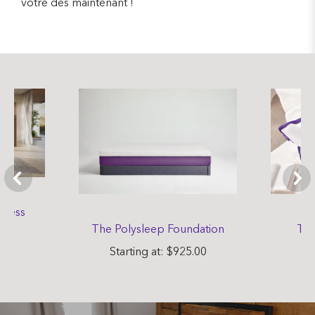
vôtre dès maintenant !
tress
The Polysleep Foundation
The
.00
Starting at: $925.00
St