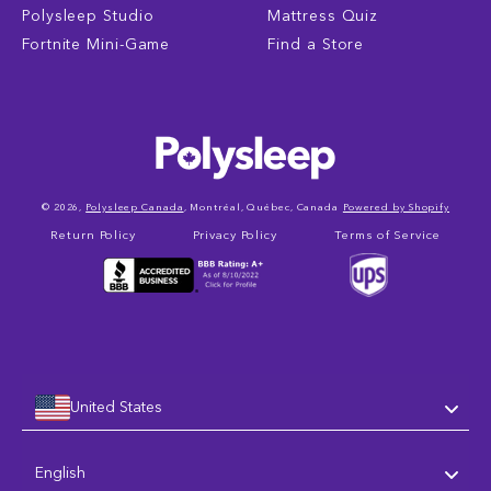
Polysleep Studio
Mattress Quiz
Fortnite Mini-Game
Find a Store
© 2026,
Polysleep Canada
, Montréal, Québec, Canada
Powered by Shopify
Return Policy
Privacy Policy
Terms of Service
United States
Language
English