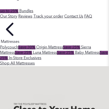
up to 25%
Bundles
Our Story
Reviews
Track your order
Contact Us
FAQ
Mattresses
Polycouch
Save 30%
Origin Mattress
Save 25%
Sierra
Mattress
Save 25%
Luna Mattress
Save 25%
Baby Mattress
Save
25%
In-Store Exclusives
Shop All Mattresses