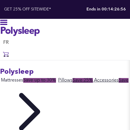
GET 25% OFF SITEWIDE*
Ends in
00:14:26:56
FR
Polysleep
Mattresses
Save up to 30%
Pillows
Save 25%
Accessories
Save