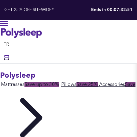
GET 25% OFF SITEWIDE*
Ends in
00:07:32:51
FR
Polysleep
Mattresses
Save up to 30%
Pillows
Save 25%
Accessories
Save