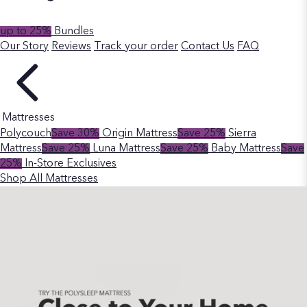
up to 25%
Bundles
Our Story
Reviews
Track your order
Contact Us
FAQ
Mattresses
Polycouch
Save 30%
Origin Mattress
Save 25%
Sierra
Mattress
Save 25%
Luna Mattress
Save 25%
Baby Mattress
Save
25%
In-Store Exclusives
Shop All Mattresses