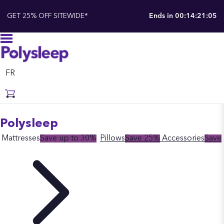
GET 25% OFF SITEWIDE*
Ends in
00:14:21:04
FR
Polysleep
Mattresses
Save up to 30%
Pillows
Save 25%
Accessories
Save