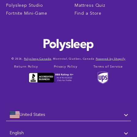
Polysleep Studio
Mattress Quiz
Fortnite Mini-Game
Find a Store
© 2026,
Polysleep Canada
, Montréal, Québec, Canada
Powered by Shopify
Return Policy
Privacy Policy
Terms of Service
United States
Language
English