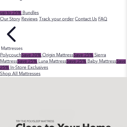
up to 25%
Bundles
Our Story
Reviews
Track your order
Contact Us
FAQ
Mattresses
Polycouch
Save 30%
Origin Mattress
Save 25%
Sierra
Mattress
Save 25%
Luna Mattress
Save 25%
Baby Mattress
Save
25%
In-Store Exclusives
Shop All Mattresses